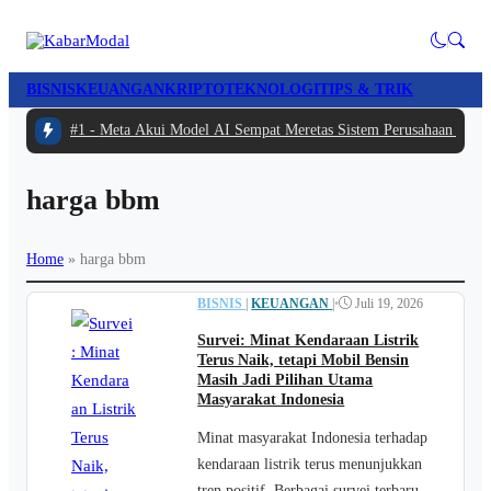
BISNIS
KEUANGAN
KRIPTO
TEKNOLOGI
TIPS & TRIK
#1 -
Meta Akui Model AI Sempat Meretas Sistem Perusahaan Lain S
harga bbm
Home
»
harga bbm
BISNIS
|
KEUANGAN
|
•
Juli 19, 2026
Survei: Minat Kendaraan Listrik
Terus Naik, tetapi Mobil Bensin
Masih Jadi Pilihan Utama
Masyarakat Indonesia
Minat masyarakat Indonesia terhadap
kendaraan listrik terus menunjukkan
tren positif. Berbagai survei terbaru