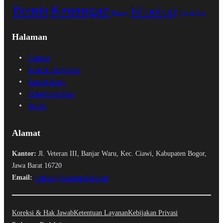
Bisnis
Keuangan
Teknologi
Kripto
Tips & Trik
Halaman
Tentang
Iklan & Kemitraan
Kontak Kami
Metodologi Data
Indeks
Alamat
Kantor:
Jl. Veteran III, Banjar Waru, Kec. Ciawi, Kabupaten Bogor,
Jawa Barat 16720
Email:
redaksi@kabarmodal.com
Koreksi & Hak Jawab
Ketentuan Layanan
Kebijakan Privasi