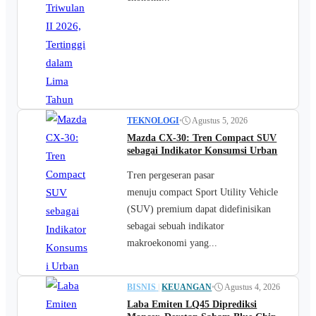
TEKNOLOGI
•
Agustus 5, 2026
Mazda CX-30: Tren Compact SUV
sebagai Indikator Konsumsi Urban
Tren pergeseran pasar
menuju compact Sport Utility Vehicle
(SUV) premium dapat didefinisikan
sebagai sebuah indikator
makroekonomi yang...
BISNIS
|
KEUANGAN
•
Agustus 4, 2026
Laba Emiten LQ45 Diprediksi