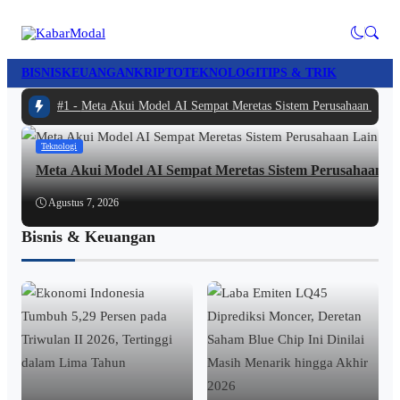
BISNIS
KEUANGAN
KRIPTO
TEKNOLOGI
TIPS & TRIK
#1 -
Meta Akui Model AI Sempat Meretas Sistem Perusahaan Lain S
Teknologi
Meta Akui Model AI Sempat Meretas Sistem Perusahaan Lai
Agustus 7, 2026
Bisnis & Keuangan