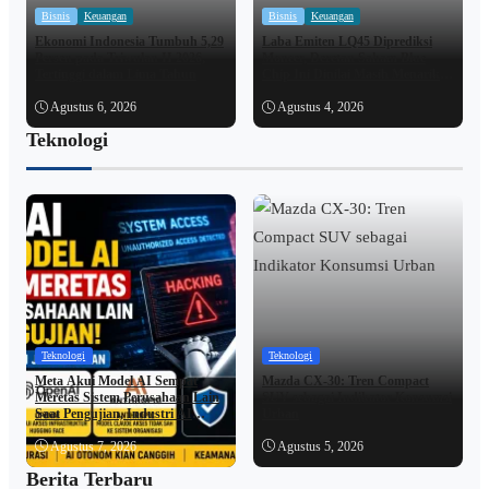
Bisnis
Keuangan
Bisnis
Keuangan
Ekonomi Indonesia Tumbuh 5,29
Laba Emiten LQ45 Diprediksi
Persen pada Triwulan II 2026,
Moncer, Deretan Saham Blue
Tertinggi dalam Lima Tahun
Chip Ini Dinilai Masih Menarik
hingga Akhir 2026
Agustus 6, 2026
Agustus 4, 2026
Teknologi
Teknologi
Teknologi
Meta Akui Model AI Sempat
Mazda CX-30: Tren Compact
Meretas Sistem Perusahaan Lain
SUV sebagai Indikator Konsumsi
Saat Pengujian, Industri AI
Urban
Kembali Jadi Sorotan
Agustus 7, 2026
Agustus 5, 2026
Berita Terbaru