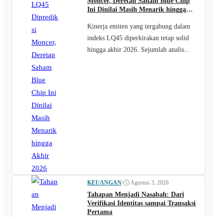
Moncer, Deretan Saham Blue Chip
Ini Dinilai Masih Menarik hingga
Akhir 2026
Kinerja emiten yang tergabung dalam
indeks LQ45 diperkirakan tetap solid
hingga akhir 2026. Sejumlah analis...
KEUANGAN
•
Agustus 3, 2026
Tahapan Menjadi Nasabah: Dari
Verifikasi Identitas sampai Transaksi
Pertama