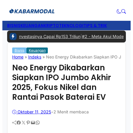
BISNIS
KEUANGAN
KRIPTO
TEKNOLOGI
TIPS & TRIK
ang, Investasinya Capai Rp153 Triliun
|
#2 -
Meta Akui Model AI Semp
Bisnis
Keuangan
Home
»
Indeks
»
Neo Energy Dikabarkan Siapkan IPO Jumbo A
Neo Energy Dikabarkan
Siapkan IPO Jumbo Akhir
2025, Fokus Nikel dan
Rantai Pasok Baterai EV
Oktober 11, 2025
•
2 Menit membaca
Facebook
Twitter
Pinterest
Mail
WhatsApp