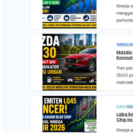
Kinerja 
menggem
pertumb
TEKNOLOG
Mazda 
Konsum
Tren per
(SUV) pr
makroek
BISNIS
|
KE
Laba Em
Chip In
Kinerja