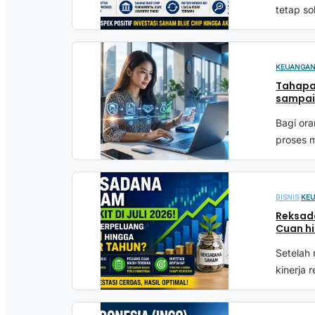
tetap so
KEUANGA
Tahapan
sampai
Bagi or
proses m
BISNIS
|
KE
Reksada
Cuan hi
Setelah
kinerja 