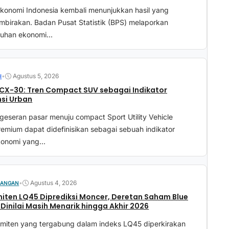
ekonomi Indonesia kembali menunjukkan hasil yang
birakan. Badan Pusat Statistik (BPS) melaporkan
uhan ekonomi...
•
Agustus 5, 2026
I
CX-30: Tren Compact SUV sebagai Indikator
si Urban
geseran pasar menuju compact Sport Utility Vehicle
emium dapat didefinisikan sebagai sebuah indikator
onomi yang...
•
Agustus 4, 2026
UANGAN
iten LQ45 Diprediksi Moncer, Deretan Saham Blue
i Dinilai Masih Menarik hingga Akhir 2026
 emiten yang tergabung dalam indeks LQ45 diperkirakan