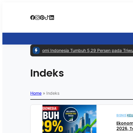
#1 -
Ekonomi Indonesia Tumbuh 5,29 Persen pada Triwulan
Indeks
Home
»
Indeks
BISNIS
|
KE
Ekonomi
2026, T