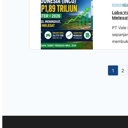
BISNIS
|
KE
Laba Va
Melesat
PT Vale 
sepanja
membuku
1
2