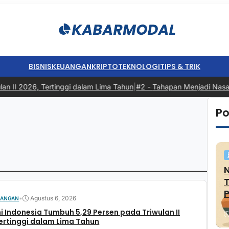
BISNIS
KEUANGAN
KRIPTO
TEKNOLOGI
TIPS & TRIK
 II 2026, Tertinggi dalam Lima Tahun
|
#2 -
Tahapan Menjadi Nasabah:
Po
P
•
Agustus 6, 2026
UANGAN
 Indonesia Tumbuh 5,29 Persen pada Triwulan II
ertinggi dalam Lima Tahun