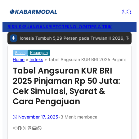
BISNIS
KEUANGAN
KRIPTO
TEKNOLOGI
TIPS & TRIK
i Indonesia Tumbuh 5,29 Persen pada Triwulan II 2026, Tertinggi 
Bisnis
Keuangan
Home
»
Indeks
»
Tabel Angsuran KUR BRI 2025 Pinjaman Rp 5
Tabel Angsuran KUR BRI
2025 Pinjaman Rp 50 Juta:
Cek Simulasi, Syarat &
Cara Pengajuan
November 17, 2025
•
3 Menit membaca
Facebook
Twitter
Pinterest
Mail
WhatsApp