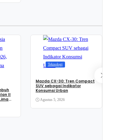
Bisnis
Teknologi
Laba Emiten
Moncer, De
Mazda CX-30: Tren Compact
Chip Ini Din
SUV sebagai Indikator
hingga Akhi
mbuh
Konsumsi Urban
Agustus 4, 
lan II
 Lima
Agustus 5, 2026