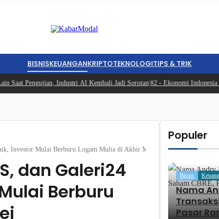
BISNIS
KEUANGAN
KRIPTO
TEKNOLOGI
TIPS & TRIK
at Pengujian, Industri AI Kembali Jadi Sorotan
|
#2 -
Ekonomi Indonesia Tumb
Populer
k, Investor Mulai Berburu Logam Mulia di Akhir Mei
, dan Galeri24
Bisnis
Keuan
Mulai Berburu
Nama And
Transaks
ei
Pasar Ra