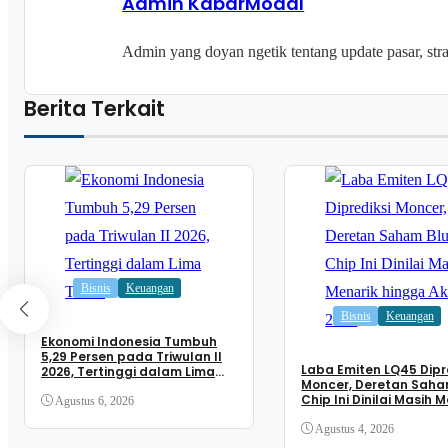
Admin KabarModal
Admin yang doyan ngetik tentang update pasar, strate
Berita Terkait
Bisnis
Keuangan
Bisnis
Keuangan
Ekonomi Indonesia Tumbuh
5,29 Persen pada Triwulan II
Laba Emiten LQ45 Dipr
2026, Tertinggi dalam Lima
Moncer, Deretan Saha
Tahun
Chip Ini Dinilai Masih 
Agustus 6, 2026
hingga Akhir 2026
Agustus 4, 2026