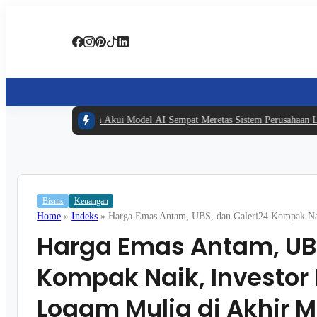
#1 -
Meta Akui Model AI Sempat Meretas Sistem Perusahaan Lain Sa
Bisnis
Keuangan
Home
»
Indeks
»
Harga Emas Antam, UBS, dan Galeri24 Kompak Nai
Harga Emas Antam, UBS
Kompak Naik, Investor 
Logam Mulia di Akhir M