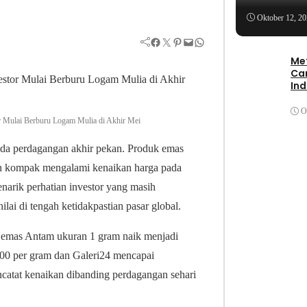
Stock
Oktober 12, 2
Facebook
Twitter
Pinterest
Mail
WhatsApp
Me
Ca
In
O
 Mulai Berburu Logam Mulia di Akhir Mei
da perdagangan akhir pekan. Produk emas
an kompak mengalami kenaikan harga pada
narik perhatian investor yang masih
lai di tengah ketidakpastian pasar global.
a emas Antam ukuran 1 gram naik menjadi
00 per gram dan Galeri24 mencapai
catat kenaikan dibanding perdagangan sehari