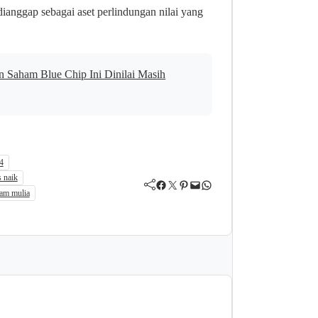
dianggap sebagai aset perlindungan nilai yang
 Saham Blue Chip Ini Dinilai Masih
4
 naik
Facebook
Twitter
Pinterest
Mail
WhatsApp
am mulia