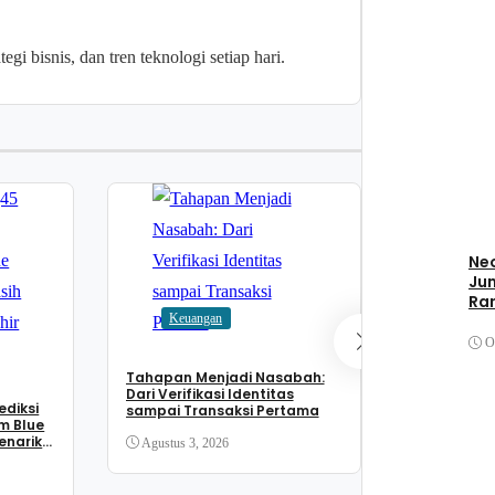
gi bisnis, dan tren teknologi setiap hari.
Neo
Bisnis
Jum
Ran
Keuangan
Reksadana 
Juli 2026, 
O
Cuan hingg
Tahapan Menjadi Nasabah:
Agustus 2, 
Dari Verifikasi Identitas
ediksi
sampai Transaksi Pertama
m Blue
Menarik
Agustus 3, 2026