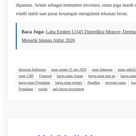
dipantau. Selain sebagai instrumen investasi, emas juga masih 
relatif stabil saat pasar keuangan mengalami tekanan besar.
Baca Juga:
Laba Emiten LQ45 Diprediksi Moncer, Deretan
Menarik hingga Akhir 2026
ekonomi Indonesia
emas antam 31 mei 2026
emas batangan
emas galeri2
emas UBS
Featured
harga emas Antam
harga emas hari ini
harga emas
harga emas Pegadaian
harga emas terbaru
Headline
investasi emas
log
Pegadaian
rupiah
safe haven investment