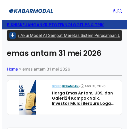
BISNIS
KEUANGAN
KRIPTO
TEKNOLOGI
TIPS & TRIK
#1 -
Meta Akui Model AI Sempat Meretas Sistem Perusahaan Lain Saat
emas antam 31 mei 2026
Home
»
emas antam 31 mei 2026
•
Mei 31, 2026
BISNIS
|
KEUANGAN
Harga Emas Antam, UBS, dan
Galeri24 Kompak Naik,
Investor Mulai Berburu Logam
Mulia di Akhir Mei