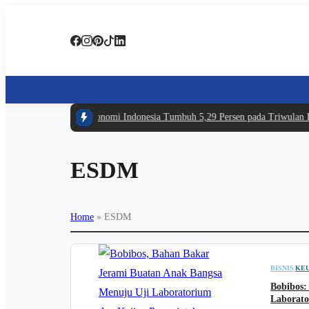
#1 -
Ekonomi Indonesia Tumbuh 5,29 Persen pada Triwulan II 2
ESDM
Home
»
ESDM
BISNIS
|
KE
Bobibos:
Laborato