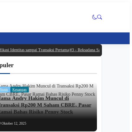
si Identitas sampai Transaksi Pertama
|
#3 -
Reksadana Saham Bangkit di Juli 2
puler
Bisnis
Keuangan
ama Andry Hakim Muncul di
ransaksi Rp200 M Saham CBRE, Pasar
amai Bahas Risiko Penny Stock
Oktober 12, 2025