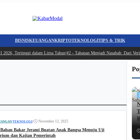
BISNIS
KEUANGAN
KRIPTO
TEKNOLOGI
TIPS & TRIK
026, Tertinggi dalam Lima Tahun
|
#2 -
Tahapan Menjadi Nasabah: Dari Verifika
Po
N
T
R
•
November 12, 2025
UANGAN
|
TEKNOLOGI
 Bahan Bakar Jerami Buatan Anak Bangsa Menuju Uji
rium dan Kajian Pemerintah