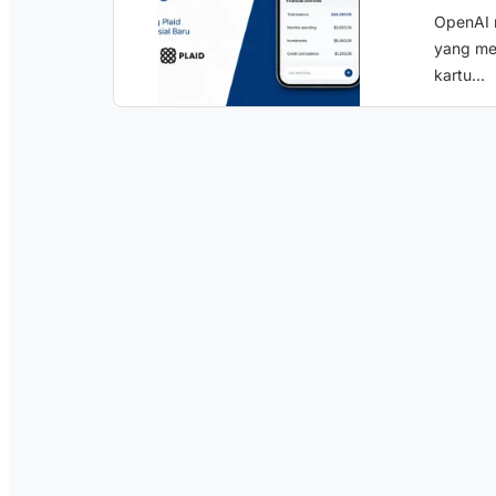
OpenAI r
yang me
kartu...