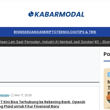
BISNIS
KEUANGAN
KRIPTO
TEKNOLOGI
TIPS & TRIK
 Lain Saat Pengujian, Industri AI Kembali Jadi Sorotan
|
#2 -
Ekonom
Po
P
•
Mei 17, 2026
UANGAN
 Kini Bisa Terhubung ke Rekening Bank, OpenAI
 Plaid untuk Fitur Finansial Baru