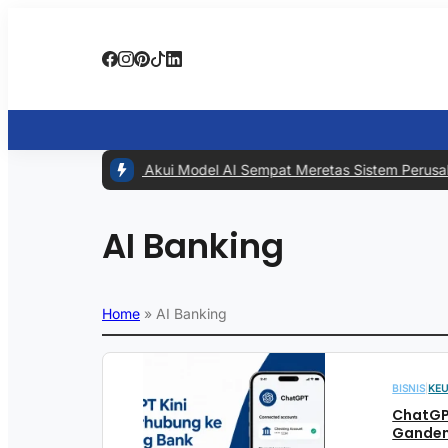
#1 -
Meta Akui Model AI Sempat Meretas Sistem Perusahaan
AI Banking
Home
»
AI Banking
BISNIS
|
KE
ChatGPT
Gandeng