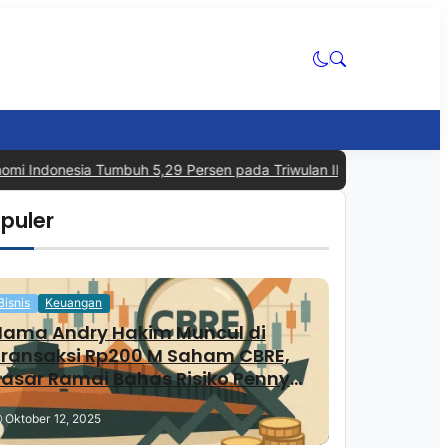
i Indonesia Tumbuh 5,29 Persen pada Triwulan II 2026, Tertinggi 
puler
Bisnis
Keuangan
Nama Andry Hakim Muncul di
Transaksi Rp200 M Saham CBRE,
asar Ramai Bahas Risiko Penny
Stock
Oktober 12, 2025