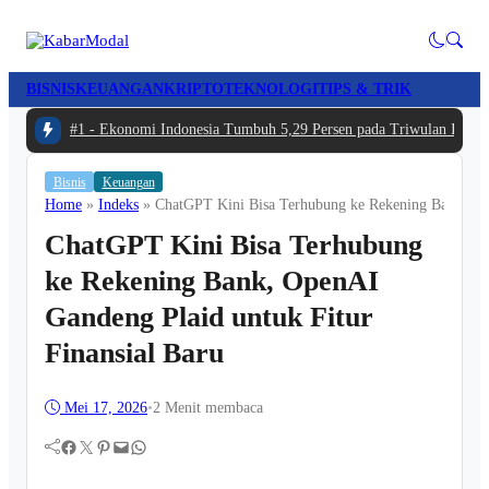
BISNIS
KEUANGAN
KRIPTO
TEKNOLOGI
TIPS & TRIK
#1 -
Ekonomi Indonesia Tumbuh 5,29 Persen pada Triwulan II 202
Bisnis
Keuangan
Home
»
Indeks
»
ChatGPT Kini Bisa Terhubung ke Rekening Bank, Ope
ChatGPT Kini Bisa Terhubung
ke Rekening Bank, OpenAI
Gandeng Plaid untuk Fitur
Finansial Baru
Mei 17, 2026
•
2 Menit membaca
Facebook
Twitter
Pinterest
Mail
WhatsApp