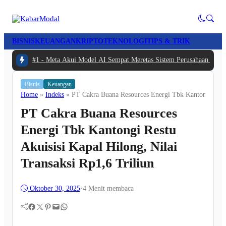
BISNIS
KEUANGAN
KRIPTO
TEKNOLOGI
TIPS & TRIK
#1 -
Meta Akui Model AI Sempat Meretas Sistem Perusahaan Lain S
Bisnis
Keuangan
Home
»
Indeks
»
PT Cakra Buana Resources Energi Tbk Kantongi Restu 
PT Cakra Buana Resources
Energi Tbk Kantongi Restu
Akuisisi Kapal Hilong, Nilai
Transaksi Rp1,6 Triliun
Oktober 30, 2025
•
4 Menit membaca
Facebook
Twitter
Pinterest
Mail
WhatsApp