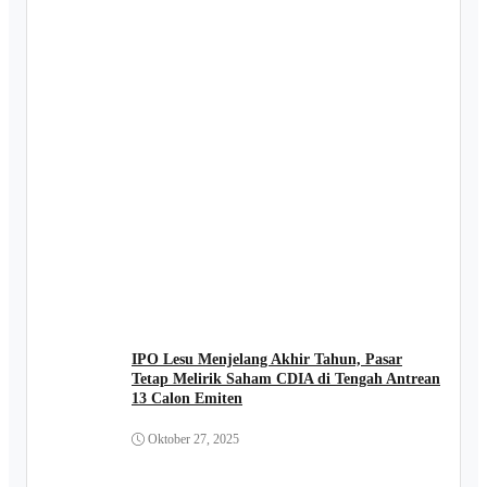
IPO Lesu Menjelang Akhir Tahun, Pasar
Tetap Melirik Saham CDIA di Tengah Antrean
13 Calon Emiten
Oktober 27, 2025