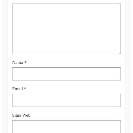
Nama
*
Email
*
Situs Web