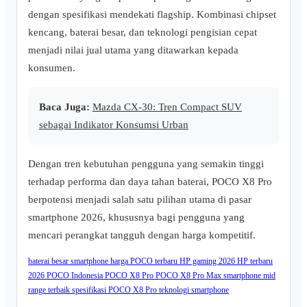
dengan spesifikasi mendekati flagship. Kombinasi chipset
kencang, baterai besar, dan teknologi pengisian cepat
menjadi nilai jual utama yang ditawarkan kepada
konsumen.
Baca Juga:
Mazda CX-30: Tren Compact SUV
sebagai Indikator Konsumsi Urban
Dengan tren kebutuhan pengguna yang semakin tinggi
terhadap performa dan daya tahan baterai, POCO X8 Pro
berpotensi menjadi salah satu pilihan utama di pasar
smartphone 2026, khususnya bagi pengguna yang
mencari perangkat tangguh dengan harga kompetitif.
baterai besar smartphone
harga POCO terbaru
HP gaming 2026
HP terbaru
2026
POCO Indonesia
POCO X8 Pro
POCO X8 Pro Max
smartphone mid
range terbaik
spesifikasi POCO X8 Pro
teknologi smartphone