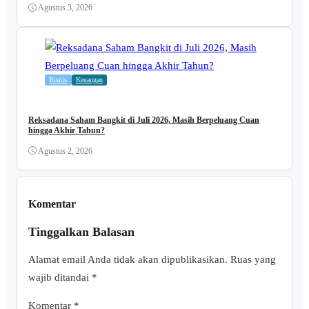
Agustus 3, 2026
Bisnis
Keuangan
Reksadana Saham Bangkit di Juli 2026, Masih Berpeluang Cuan
hingga Akhir Tahun?
Agustus 2, 2026
Komentar
Tinggalkan Balasan
Alamat email Anda tidak akan dipublikasikan.
Ruas yang
wajib ditandai
*
Komentar
*