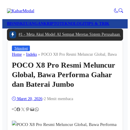
BISNIS
KEUANGAN
KRIPTO
TEKNOLOGI
TIPS & TRIK
#1 -
Meta Akui Model AI Sempat Meretas Sistem Perusahaan Lain S
Teknologi
Home
»
Indeks
»
POCO X8 Pro Resmi Meluncur Global, Bawa Perform
POCO X8 Pro Resmi Meluncur
Global, Bawa Performa Gahar
dan Baterai Jumbo
Maret 20, 2026
•
2 Menit membaca
Facebook
Twitter
Pinterest
Mail
WhatsApp