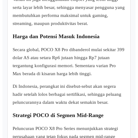
serta layar lebih besar, sehingga menyasar pengguna yang
membutuhkan performa maksimal untuk gaming,
streaming, maupun produktivitas berat.
Harga dan Potensi Masuk Indonesia
Secara global, POCO X8 Pro dibanderol mulai sekitar 399
dolar AS atau setara Rp6 jutaan hingga Rp7 jutaan
tergantung konfigurasi memori. Sementara varian Pro
Max berada di kisaran harga lebih tinggi.
Di Indonesia, perangkat ini disebut-sebut akan segera
hadir setelah lolos berbagai sertifikasi, sehingga peluang
peluncurannya dalam waktu dekat semakin besar.
Strategi POCO di Segmen Mid-Range
Peluncuran POCO X8 Pro Series menunjukkan strategi
perusahaan yang tetap fokus pada segmen mid-range