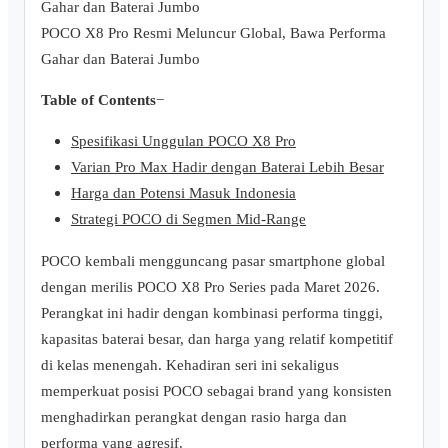
POCO X8 Pro Resmi Meluncur Global, Bawa Performa
Gahar dan Baterai Jumbo
Table of Contents
−
Spesifikasi Unggulan POCO X8 Pro
Varian Pro Max Hadir dengan Baterai Lebih Besar
Harga dan Potensi Masuk Indonesia
Strategi POCO di Segmen Mid-Range
POCO kembali mengguncang pasar smartphone global
dengan merilis POCO X8 Pro Series pada Maret 2026.
Perangkat ini hadir dengan kombinasi performa tinggi,
kapasitas baterai besar, dan harga yang relatif kompetitif
di kelas menengah. Kehadiran seri ini sekaligus
memperkuat posisi POCO sebagai brand yang konsisten
menghadirkan perangkat dengan rasio harga dan
performa yang agresif.