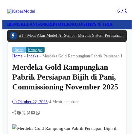
BISNIS
KEUANGAN
KRIPTO
TEKNOLOGI
TIPS & TRIK
#1 -
Meta Akui Model AI Sempat Meretas Sistem Perusahaan Lain S
Bisnis
Keuangan
Home
»
Indeks
»
Merdeka Gold Rampungkan Pabrik Persiapan Bijih d
Merdeka Gold Rampungkan
Pabrik Persiapan Bijih di Pani,
Commissioning November 2025
Oktober 22, 2025
•
4 Menit membaca
Facebook
Twitter
Pinterest
Mail
WhatsApp