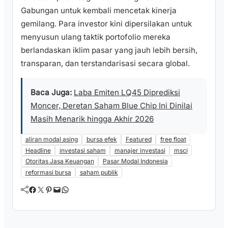
Gabungan untuk kembali mencetak kinerja
gemilang. Para investor kini dipersilakan untuk
menyusun ulang taktik portofolio mereka
berlandaskan iklim pasar yang jauh lebih bersih,
transparan, dan terstandarisasi secara global.
Baca Juga:
Laba Emiten LQ45 Diprediksi
Moncer, Deretan Saham Blue Chip Ini Dinilai
Masih Menarik hingga Akhir 2026
aliran modal asing
bursa efek
Featured
free float
Headline
investasi saham
manajer investasi
msci
Otoritas Jasa Keuangan
Pasar Modal Indonesia
reformasi bursa
saham publik
Facebook
Twitter
Pinterest
Mail
WhatsApp