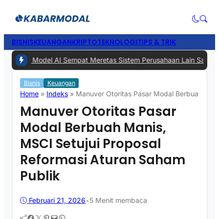
BISNIS
KEUANGAN
KRIPTO
TEKNOLOGI
TIPS & TRIK
 Akui Model AI Sempat Meretas Sistem Perusahaan Lain Saat Penguji
Bisnis
Keuangan
Home
»
Indeks
»
Manuver Otoritas Pasar Modal Berbuah Mani
Manuver Otoritas Pasar
Modal Berbuah Manis,
MSCI Setujui Proposal
Reformasi Aturan Saham
Publik
Februari 21, 2026
•
5 Menit membaca
Facebook
Twitter
Pinterest
Mail
WhatsApp