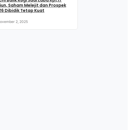
HI Balik Rugi Jadi Laba Rp1,17
liun, Saham Melejit dan Prospek
6 Dibidik Tetap Kuat
ovember 2, 2025