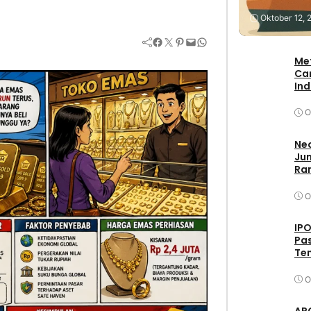
Stock
Oktober 12, 
Facebook
Twitter
Pinterest
Mail
WhatsApp
Me
Ca
In
O
Neo
Jum
Ran
O
IPO
Pas
Ten
O