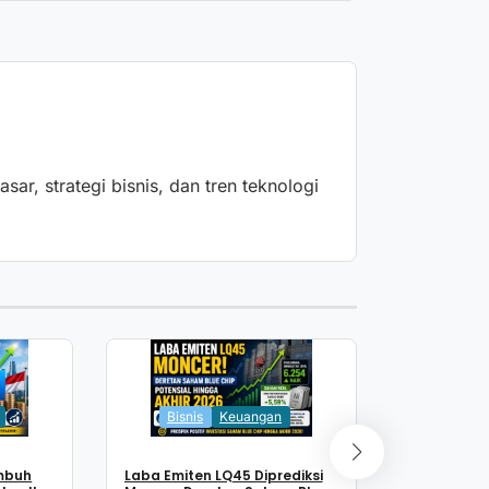
ar, strategi bisnis, dan tren teknologi
Keua
Bisnis
Keuangan
Tahapan M
mbuh
Laba Emiten LQ45 Diprediksi
Dari Verifik