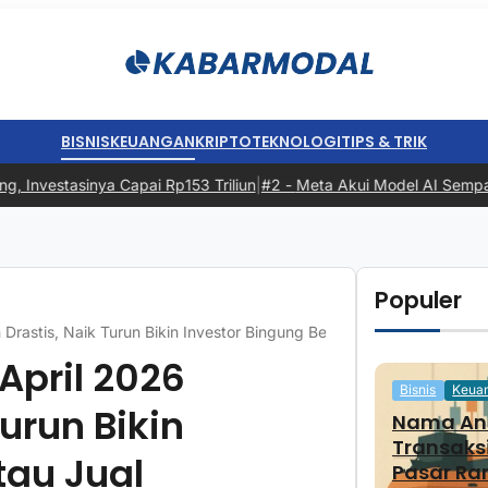
BISNIS
KEUANGAN
KRIPTO
TEKNOLOGI
TIPS & TRIK
vestasinya Capai Rp153 Triliun
|
#2 -
Meta Akui Model AI Sempat Meret
Populer
Drastis, Naik Turun Bikin Investor Bingung Beli atau Jual
April 2026
Bisnis
Keua
urun Bikin
Nama And
Transaks
tau Jual
Pasar Ra