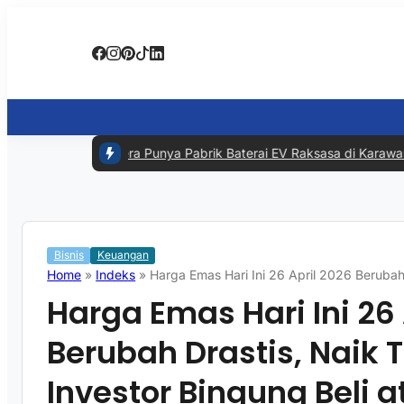
#1 -
RI Segera Punya Pabrik Baterai EV Raksasa di Karawang, In
Bisnis
Keuangan
Home
»
Indeks
»
Harga Emas Hari Ini 26 April 2026 Berubah 
Harga Emas Hari Ini 26 
Berubah Drastis, Naik T
Investor Bingung Beli a