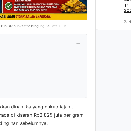
ARC
Tri
202
N
run Bikin Investor Bingung Beli atau Jual
−
kkan dinamika yang cukup tajam.
rada di kisaran Rp2,825 juta per gram
ding hari sebelumnya.