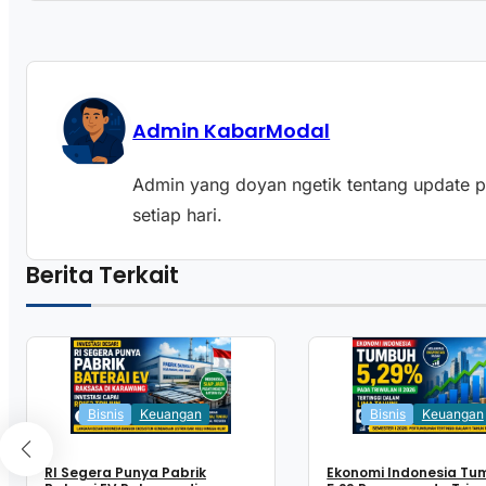
Admin KabarModal
Admin yang doyan ngetik tentang update pas
setiap hari.
Berita Terkait
Bisnis
Keuangan
Bisnis
Keuangan
RI Segera Punya Pabrik
Ekonomi Indonesia Tu