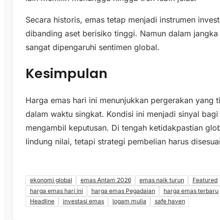
Secara historis, emas tetap menjadi instrumen investa
dibanding aset berisiko tinggi. Namun dalam jangk
sangat dipengaruhi sentimen global.
Kesimpulan
Harga emas hari ini menunjukkan pergerakan yang ti
dalam waktu singkat. Kondisi ini menjadi sinyal bagi
mengambil keputusan. Di tengah ketidakpastian glob
lindung nilai, tetapi strategi pembelian harus disesu
ekonomi global
emas Antam 2026
emas naik turun
Featured
harga emas hari ini
harga emas Pegadaian
harga emas terbaru
Headline
investasi emas
logam mulia
safe haven