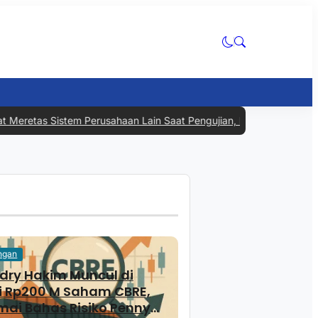
as Sistem Perusahaan Lain Saat Pengujian, Industri AI Kembali Jad
ngan
ry Hakim Muncul di
i Rp200 M Saham CBRE,
mai Bahas Risiko Penny