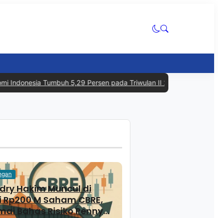
donesia Tumbuh 5,29 Persen pada Triwulan II 2026, Tertinggi dalam
ngan
ry Hakim Muncul di
i Rp200 M Saham CBRE,
mai Bahas Risiko Penny