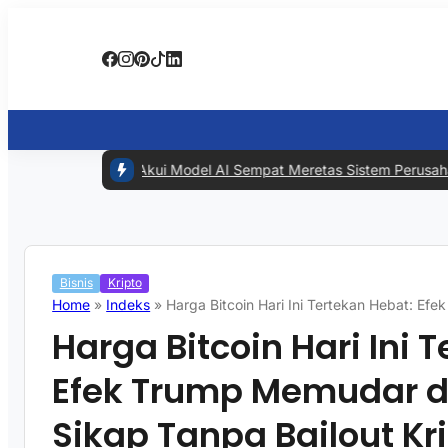
#1 -
Meta Akui Model AI Sempat Meretas Sistem Perusahaan Lain
Bisnis
Kripto
Home
»
Indeks
»
Harga Bitcoin Hari Ini Tertekan Hebat: E
Harga Bitcoin Hari Ini 
Efek Trump Memudar 
Sikap Tanpa Bailout Kr