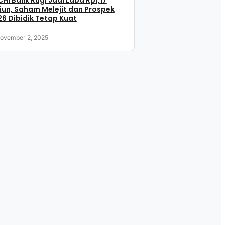
HI Balik Rugi Jadi Laba Rp1,17
liun, Saham Melejit dan Prospek
6 Dibidik Tetap Kuat
ovember 2, 2025