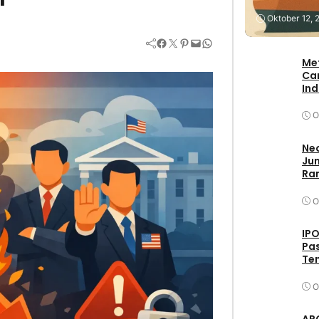
Stock
Oktober 12, 
Facebook
Twitter
Pinterest
Mail
WhatsApp
Me
Ca
In
O
Neo
Jum
Ran
O
IPO
Pas
Ten
O