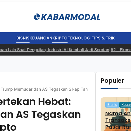
BISNIS
KEUANGAN
KRIPTO
TEKNOLOGI
TIPS & TRIK
 Saat Pengujian, Industri AI Kembali Jadi Sorotan
|
#2 -
Ekonomi In
Populer
fek Trump Memudar dan AS Tegaskan Sikap Tanpa Bailout Kripto
Tertekan Hebat:
Bisnis
Keua
dan AS Tegaskan
Nama And
Transaks
ipto
Pasar Ra