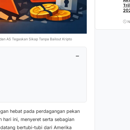
ARC
Tri
202
N
dan AS Tegaskan Sikap Tanpa Bailout Kripto
−
angan hebat pada perdagangan pekan
 hari ini, menyeret serta sebagian
datang bertubi-tubi dari Amerika