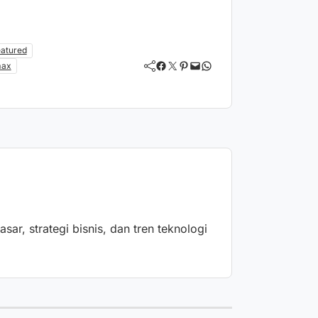
atured
Facebook
Twitter
Pinterest
Mail
WhatsApp
max
ar, strategi bisnis, dan tren teknologi