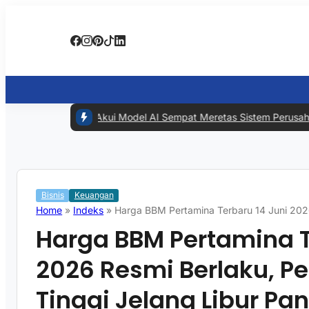
#1 -
Meta Akui Model AI Sempat Meretas Sistem Perusahaan Lain
Bisnis
Keuangan
Home
»
Indeks
»
Harga BBM Pertamina Terbaru 14 Juni 2026
Harga BBM Pertamina T
2026 Resmi Berlaku, P
Tinggi Jelang Libur Pa