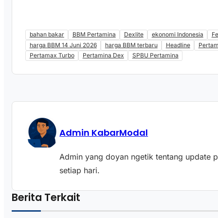
bahan bakar
BBM Pertamina
Dexlite
ekonomi Indonesia
Fe
harga BBM 14 Juni 2026
harga BBM terbaru
Headline
Perta
Pertamax Turbo
Pertamina Dex
SPBU Pertamina
Admin KabarModal
Admin yang doyan ngetik tentang update pas
setiap hari.
Berita Terkait