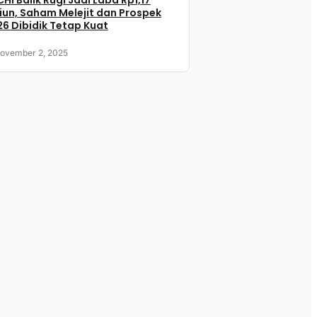
HI Balik Rugi Jadi Laba Rp1,17
liun, Saham Melejit dan Prospek
6 Dibidik Tetap Kuat
ovember 2, 2025