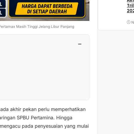
ARC
Tri
202
N
ertamax Masih Tinggi Jelang Libur Panjang
−
ada akhir pekan perlu memperhatikan
jaringan SPBU Pertamina. Hingga
h mengacu pada penyesuaian yang mulai