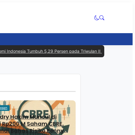
donesia Tumbuh 5,29 Persen pada Triwulan II 2026, Tertinggi dalam
ngan
ry Hakim Muncul di
i Rp200 M Saham CBRE,
mai Bahas Risiko Penny