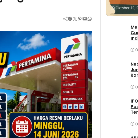
Stock
Oktober 12, 
Facebook
Twitter
Pinterest
Mail
WhatsApp
Me
Ca
In
O
Neo
Jum
Ran
O
IPO
Pas
Ten
O