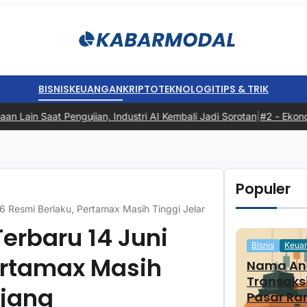
BISNIS
KEUANGAN
KRIPTO
TEKNOLOGI
TIPS & TRIK
 Saat Pengujian, Industri AI Kembali Jadi Sorotan
|
#2 -
Ekonomi In
Populer
 Resmi Berlaku, Pertamax Masih Tinggi Jelang Libur Panjang
erbaru 14 Juni
Bisnis
Keua
ertamax Masih
Nama And
Transaks
njang
Pasar Ra