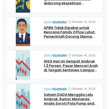
didorong ekspektasi
pemangkasan suku bunga AS
dan lonjakan permintaan
lindung nilai
•
Oktober 14, 2025
BISNIS
|
KEUANGAN
APBN Tidak Dipakai untuk
Rencana Family Office Luhut,
Pemerintah Dorong Skema
Swasta
•
Oktober 14, 2025
BISNIS
|
KEUANGAN
IHSG Hari Ini Sempat Ambruk
1,3 Persen, Pasar Mencari Arah
di Tengah Sentimen Campur
Aduk
•
Oktober 14, 2025
BISNIS
|
KEUANGAN
Saham DADA Menggila Lalu
Ambruk: Rumor Memanas,
Analis Soroti Pola Pump and
Dump