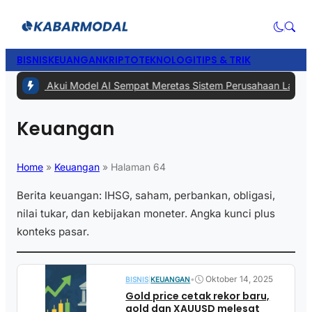
BISNIS
KEUANGAN
KRIPTO
TEKNOLOGI
TIPS & TRIK
1 -
Meta Akui Model AI Sempat Meretas Sistem Perusahaan Lain Saat 
Keuangan
Home
»
Keuangan
»
Halaman 64
Berita keuangan: IHSG, saham, perbankan, obligasi,
nilai tukar, dan kebijakan moneter. Angka kunci plus
konteks pasar.
•
Oktober 14, 2025
BISNIS
|
KEUANGAN
Gold price cetak rekor baru,
gold dan XAUUSD melesat