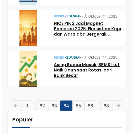
•
Oktober 14, 2025
BISNIS
|
KEUANGAN
NICE PIK 2 Jadi Magnet
Pameran 2025: Ekosistem Kopi
dan Waralaba Bergerak,
UMKM Dibidik
•
Oktober 14, 2025
BISNIS
|
KEUANGAN
Asing Ramai Masuk, BRMS Ikut
Naik Daun saat Rotasi dari
Bank Besar
1
…
62
63
64
65
66
…
68
Populer