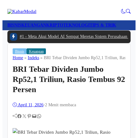
BISNIS
KEUANGAN
KRIPTO
TEKNOLOGI
TIPS & TRIK
#1 -
Meta Akui Model AI Sempat Meretas Sistem Perusahaan Lain S
Bisnis
Keuangan
Home
»
Indeks
»
BRI Tebar Dividen Jumbo Rp52,1 Triliun, Rasio Tem
BRI Tebar Dividen Jumbo
Rp52,1 Triliun, Rasio Tembus 92
Persen
April 11, 2026
•
2 Menit membaca
Facebook
Twitter
Pinterest
Mail
WhatsApp