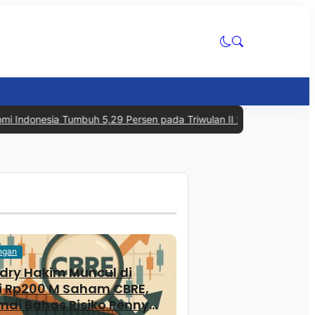
donesia Tumbuh 5,29 Persen pada Triwulan II 2026, Tertinggi dala
ngan
ry Hakim Muncul di
i Rp200 M Saham CBRE,
mai Bahas Risiko Penny