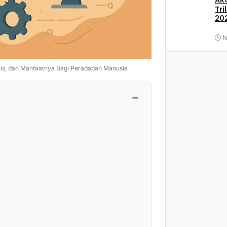
ARC
Tri
202
N
nis, dan Manfaatnya Bagi Peradaban Manusia
−