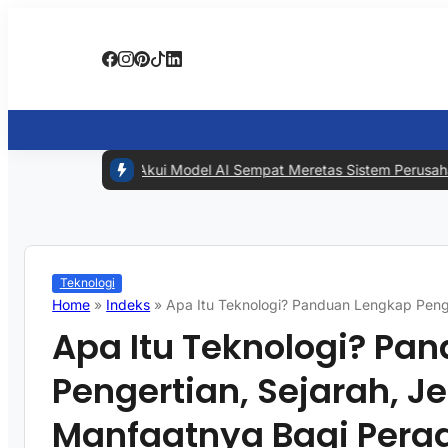
#1 -
Meta Akui Model AI Sempat Meretas Sistem Perusahaan Lai
Teknologi
Home
»
Indeks
»
Apa Itu Teknologi? Panduan Lengkap Penge
Apa Itu Teknologi? Pa
Pengertian, Sejarah, Je
Manfaatnya Bagi Pera