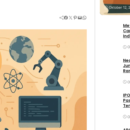
Stock
Oktober 12, 
Facebook
Twitter
Pinterest
Mail
WhatsApp
Me
Ca
In
O
Neo
Jum
Ran
O
IPO
Pas
Ten
O