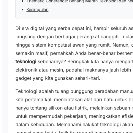
Thematic Coherence: Benang Merah Teknologi dan K
Kesimpulan
Di era digital yang serba cepat ini, hampir seluruh
langsung dengan berbagai perangkat canggih, mulai
hingga sistem komputasi awan yang rumit. Namun, d
semakin masif, pernahkah Anda benar-benar berhen
teknologi
sebenarnya? Seringkali kita hanya mengart
elektronik atau mesin, padahal maknanya jauh lebi
gadget yang kita gunakan sehari-hari.
Teknologi adalah tulang punggung peradaban manus
kita pertama kali menciptakan alat dari batu untuk 
hanya tentang silikon atau listrik, melainkan sebuah
untuk mempermudah pekerjaan, meningkatkan efisie
dalam kehidupan. Memahami hakikat teknologi aka
inovasi yang hadir, baik itu roda di masa lampau m