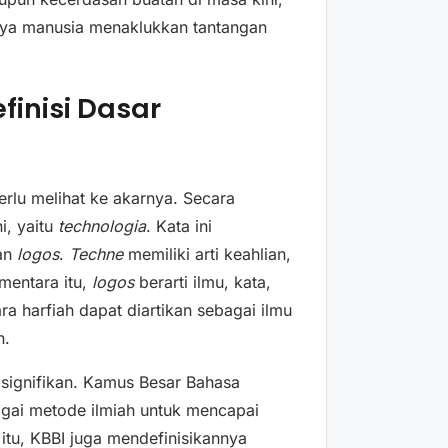
paya manusia menaklukkan tantangan
finisi Dasar
rlu melihat ke akarnya. Secara
i, yaitu
technologia
. Kata ini
an
logos
.
Techne
memiliki arti keahlian,
mentara itu,
logos
berarti ilmu, kata,
a harfiah dapat diartikan sebagai ilmu
n.
 signifikan. Kamus Besar Bahasa
agai metode ilmiah untuk mencapai
 itu, KBBI juga mendefinisikannya