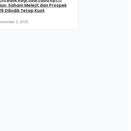
HI Balik Rugi Jadi Laba Rp1,17
liun, Saham Melejit dan Prospek
6 Dibidik Tetap Kuat
ovember 2, 2025