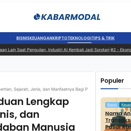
BISNIS
KEUANGAN
KRIPTO
TEKNOLOGI
TIPS & TRIK
n Saat Pengujian, Industri AI Kembali Jadi Sorotan
|
#2 -
Ekonomi In
Populer
rtian, Sejarah, Jenis, dan Manfaatnya Bagi Peradaban Manusia
nduan Lengkap
Bisnis
Keua
nis, dan
Nama And
Transaks
daban Manusia
Pasar Ra