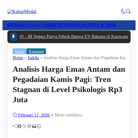
BISNIS
KEUANGAN
KRIPTO
TEKNOLOGI
TIPS & TRIK
#1 -
RI Segera Punya Pabrik Baterai EV Raksasa di Karawang, Inve
Bisnis
Keuangan
Home
»
Indeks
»
Analisis Harga Emas Antam dan Pegadaian Kamis Pagi
Analisis Harga Emas Antam dan
Pegadaian Kamis Pagi: Tren
Stagnan di Level Psikologis Rp3
Juta
Februari 12, 2026
•
4 Menit membaca
Facebook
Twitter
Pinterest
Mail
WhatsApp