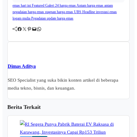
emas hari ini
Featured
Galeri 24
harga emas Antam
harga emas antam
pegadaian
harga emas stagnan
harga emas UBS
Headline
investasi emas
logam mulia
Pegadaian
update harga emas
Facebook
Twitter
Pinterest
Mail
WhatsApp
Dimas Aditya
SEO Specialist yang suka bikin konten artikel di beberapa
media tekno, bisnis, dan keuangan.
Berita Terkait