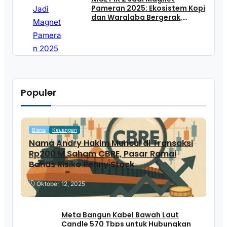
Pameran 2025: Ekosistem Kopi
dan Waralaba Bergerak,
UMKM Dibidik
Populer
Bisnis
Keuangan
Nama Andry Hakim Muncul di Transaksi
Rp200 M Saham CBRE, Pasar Ramai
Bahas Risiko Penny Stock
Oktober 12, 2025
Meta Bangun Kabel Bawah Laut
Candle 570 Tbps untuk Hubungkan