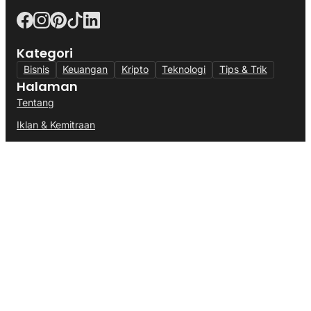
Kategori
Bisnis
Keuangan
Kripto
Teknologi
Tips & Trik
Halaman
Tentang
Iklan & Kemitraan
Kontak Kami
Metodologi Data
Indeks
Alamat
Kantor:
Jl. Veteran III, Banjar Waru, Kec. Ciawi, Kabupaten
Bogor, Jawa Barat 16720
Email:
redaksi@kabarmodal.com
Koreksi & Hak Jawab
Ketentuan Layanan
Kebijakan Privasi