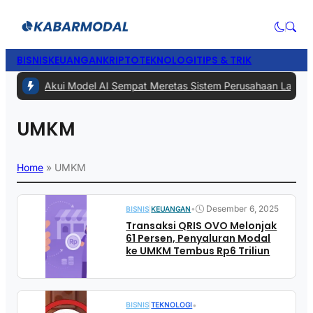
BISNIS
KEUANGAN
KRIPTO
TEKNOLOGI
TIPS & TRIK
1 -
Meta Akui Model AI Sempat Meretas Sistem Perusahaan Lain Saat 
UMKM
Home
»
UMKM
•
Desember 6, 2025
BISNIS
|
KEUANGAN
Transaksi QRIS OVO Melonjak
61 Persen, Penyaluran Modal
ke UMKM Tembus Rp6 Triliun
•
BISNIS
|
TEKNOLOGI