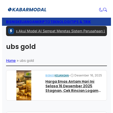
BISNIS
KEUANGAN
KRIPTO
TEKNOLOGI
TIPS & TRIK
#1 -
Meta Akui Model AI Sempat Meretas Sistem Perusahaan Lain Saa
ubs gold
Home
»
ubs gold
•
Desember 16, 2025
BISNIS
|
KEUANGAN
Harga Emas Antam Hari Ini
Selasa 16 Desember 2025
Stagnan, Cek Rincian Logam
Mulia di Pegadaian