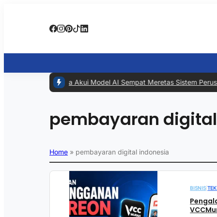
#1 -
Meta Akui Model AI Sempat Meretas Sistem Perusahaa
pembayaran digital
Home
»
pembayaran digital indonesia
BISNIS
|
TEK
Pengal
VCCMur