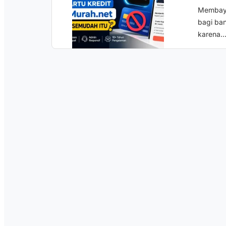
Membaya
bagi ba
karena..