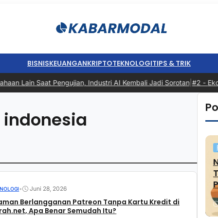
BISNIS
KEUANGAN
KRIPTO
TEKNOLOGI
TIPS & TRIK
n Lain Saat Pengujian, Industri AI Kembali Jadi Sorotan
|
#2 -
Ekon
Po
 indonesia
P
•
Juni 28, 2026
NOLOGI
aman Berlangganan Patreon Tanpa Kartu Kredit di
ah.net, Apa Benar Semudah Itu?