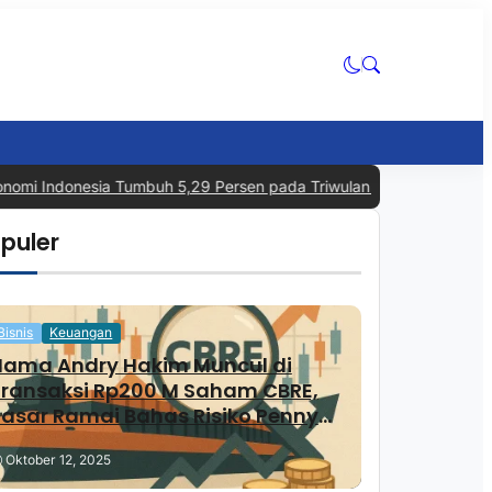
omi Indonesia Tumbuh 5,29 Persen pada Triwulan II 2026, Tertinggi
puler
Bisnis
Keuangan
Nama Andry Hakim Muncul di
Transaksi Rp200 M Saham CBRE,
asar Ramai Bahas Risiko Penny
Stock
Oktober 12, 2025