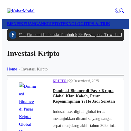
BISNIS
KEUANGAN
KRIPTO
TEKNOLOGI
TIPS & TRIK
#1 -
Ekonomi Indonesia Tumbuh 5,29 Persen pada Triwulan II 202
Investasi Kripto
Home
»
Investasi Kripto
KRIPTO
|
•
Desember 6, 2025
Dominasi Binance di Pasar Kripto
Global Kian Kokoh, Peran
Kepemimpinan Yi He Jadi Sorotan
Industri aset digital global terus
menunjukkan dinamika yang sangat
cepat menjelang akhir tahun 2025 ini....