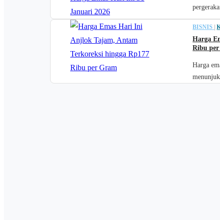
pergeraka
BISNIS
|
Harga Em
Ribu pe
Harga ema
menunjukk