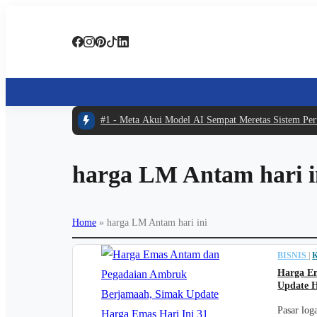
#1 -
Meta Akui Model AI Sempat Meretas Sistem Perus
harga LM Antam hari i
Home
»
harga LM Antam hari ini
BISNIS
|
Harga E
Update H
Pasar log