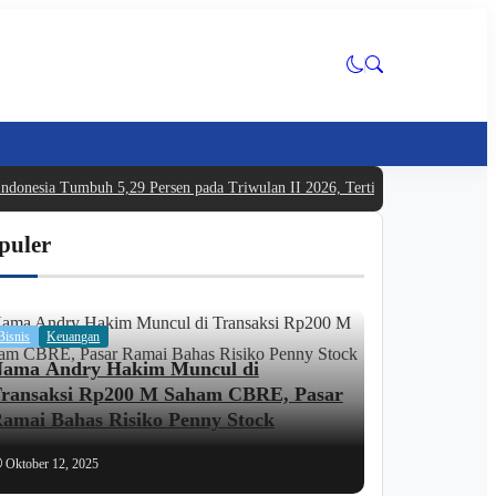
ndonesia Tumbuh 5,29 Persen pada Triwulan II 2026, Tertinggi dalam Lima 
puler
Bisnis
Keuangan
ama Andry Hakim Muncul di
ransaksi Rp200 M Saham CBRE, Pasar
amai Bahas Risiko Penny Stock
Oktober 12, 2025