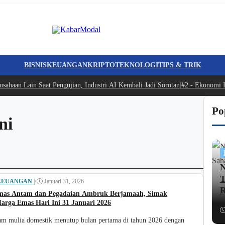
BISNIS
KEUANGAN
KRIPTO
TEKNOLOGI
TIPS & TRIK
ahaan Lain Saat Pengujian, Industri AI Kembali Jadi Sorotan
|
#2 -
Ekonomi I
Po
ni
N
T
KEUANGAN
|
•
Januari 31, 2026
R
mas Antam dan Pegadaian Ambruk Berjamaah, Simak
arga Emas Hari Ini 31 Januari 2026
am mulia domestik menutup bulan pertama di tahun 2026 dengan