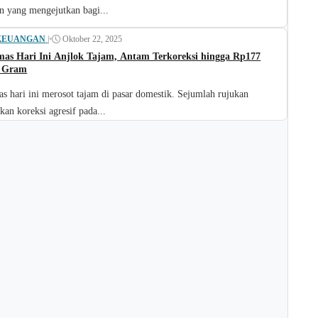
n yang mengejutkan bagi...
KEUANGAN
|
•
Oktober 22, 2025
as Hari Ini Anjlok Tajam, Antam Terkoreksi hingga Rp177
r Gram
s hari ini merosot tajam di pasar domestik. Sejumlah rujukan
an koreksi agresif pada...