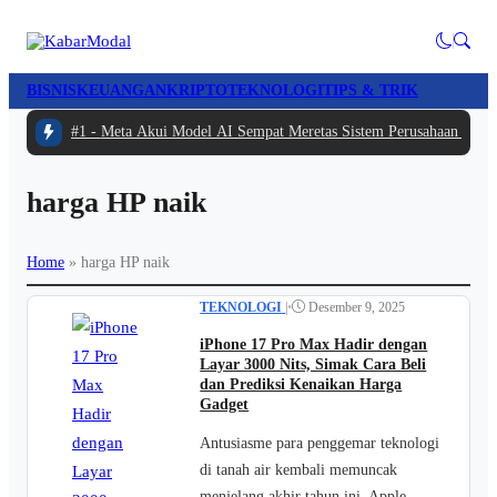
BISNIS
KEUANGAN
KRIPTO
TEKNOLOGI
TIPS & TRIK
#1 -
Meta Akui Model AI Sempat Meretas Sistem Perusahaan Lain S
harga HP naik
Home
»
harga HP naik
TEKNOLOGI
|
•
Desember 9, 2025
iPhone 17 Pro Max Hadir dengan
Layar 3000 Nits, Simak Cara Beli
dan Prediksi Kenaikan Harga
Gadget
Antusiasme para penggemar teknologi
di tanah air kembali memuncak
menjelang akhir tahun ini. Apple