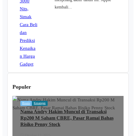
kembali...
Populer
Bisnis
Keuangan
Nama Andry Hakim Muncul di Transaksi
Rp200 M Saham CBRE, Pasar Ramai Bahas
Risiko Penny Stock
Oktober 12, 2025