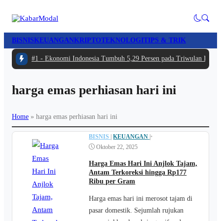
BISNIS
KEUANGAN
KRIPTO
TEKNOLOGI
TIPS & TRIK
#1 -
Ekonomi Indonesia Tumbuh 5,29 Persen pada Triwulan II 202
harga emas perhiasan hari ini
Home
»
harga emas perhiasan hari ini
BISNIS
|
KEUANGAN
|
•
Oktober 22, 2025
Harga Emas Hari Ini Anjlok Tajam,
Antam Terkoreksi hingga Rp177
Ribu per Gram
Harga emas hari ini merosot tajam di
pasar domestik. Sejumlah rujukan