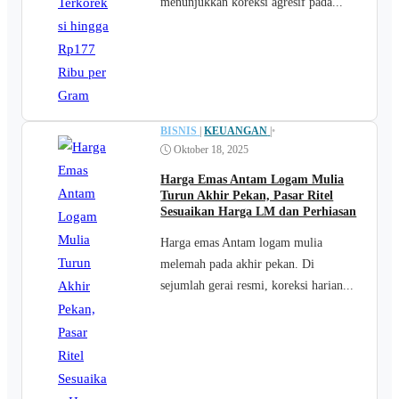
menunjukkan koreksi agresif pada...
BISNIS
|
KEUANGAN
|
•
Oktober 18, 2025
Harga Emas Antam Logam Mulia
Turun Akhir Pekan, Pasar Ritel
Sesuaikan Harga LM dan Perhiasan
Harga emas Antam logam mulia
melemah pada akhir pekan. Di
sejumlah gerai resmi, koreksi harian...