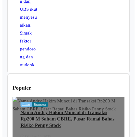
Populer
Bisnis
Keuangan
Nama Andry Hakim Muncul di Transaksi
Rp200 M Saham CBRE, Pasar Ramai Bahas
Risiko Penny Stock
Oktober 12, 2025