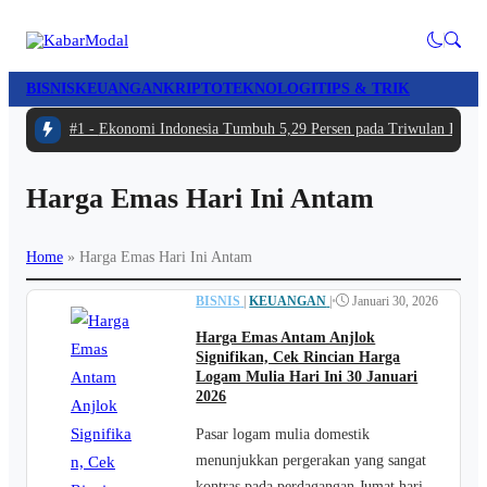
BISNIS
KEUANGAN
KRIPTO
TEKNOLOGI
TIPS & TRIK
#1 -
Ekonomi Indonesia Tumbuh 5,29 Persen pada Triwulan II 202
Harga Emas Hari Ini Antam
Home
»
Harga Emas Hari Ini Antam
BISNIS
|
KEUANGAN
|
•
Januari 30, 2026
Harga Emas Antam Anjlok
Signifikan, Cek Rincian Harga
Logam Mulia Hari Ini 30 Januari
2026
Pasar logam mulia domestik
menunjukkan pergerakan yang sangat
kontras pada perdagangan Jumat hari