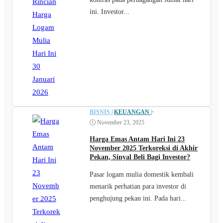
ini. Investor...
BISNIS
|
KEUANGAN
|
•
November 23, 2025
Harga Emas Antam Hari Ini 23
November 2025 Terkoreksi di Akhir
Pekan, Sinyal Beli Bagi Investor?
Pasar logam mulia domestik kembali
menarik perhatian para investor di
penghujung pekan ini. Pada hari...