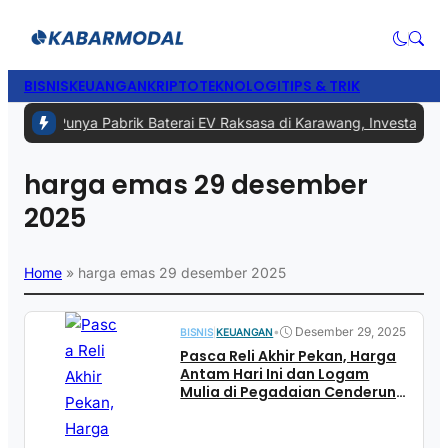
BISNIS
KEUANGAN
KRIPTO
TEKNOLOGI
TIPS & TRIK
egera Punya Pabrik Baterai EV Raksasa di Karawang, Investasinya Ca
harga emas 29 desember
2025
Home
»
harga emas 29 desember 2025
•
Desember 29, 2025
BISNIS
|
KEUANGAN
Pasca Reli Akhir Pekan, Harga
Antam Hari Ini dan Logam
Mulia di Pegadaian Cenderung
Stabil Jelang Tahun Baru