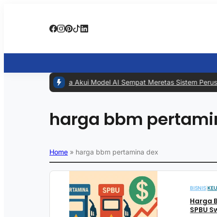
#1 -
Meta Akui Model AI Sempat Meretas Sistem Perusahaa
harga bbm pertami
Home
»
harga bbm pertamina dex
BISNIS
|
KE
Harga 
SPBU S