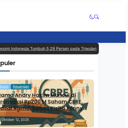
omi Indonesia Tumbuh 5,29 Persen pada Triwulan II 2026, Tertinggi
puler
Bisnis
Keuangan
Nama Andry Hakim Muncul di
Transaksi Rp200 M Saham CBRE,
asar Ramai Bahas Risiko Penny
Stock
Oktober 12, 2025