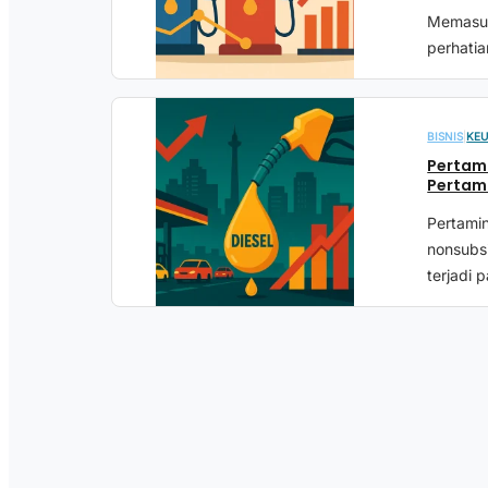
Memasuk
perhatia
BISNIS
|
KE
Pertami
Pertami
Pertami
nonsubs
terjadi p