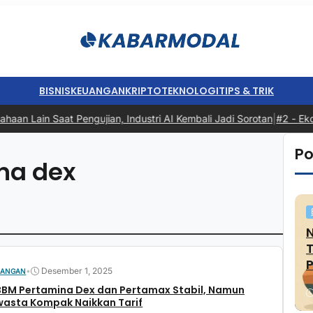
BISNIS
KEUANGAN
KRIPTO
TEKNOLOGI
TIPS & TRIK
n Lain Saat Pengujian, Industri AI Kembali Jadi Sorotan
|
#2 -
Ekon
Po
na dex
P
•
Desember 1, 2025
UANGAN
BBM Pertamina Dex dan Pertamax Stabil, Namun
wasta Kompak Naikkan Tarif