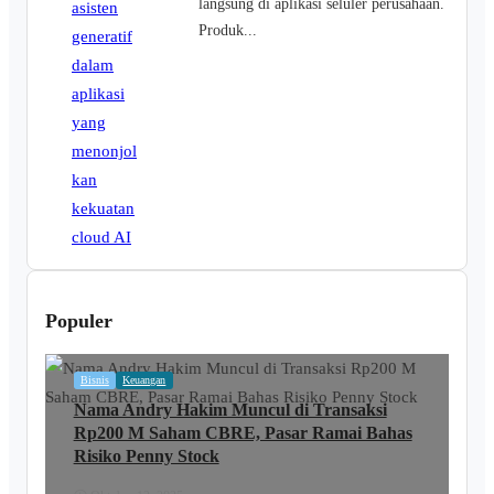
langsung di aplikasi seluler perusahaan.
Produk...
Populer
Bisnis
Keuangan
Nama Andry Hakim Muncul di Transaksi
Rp200 M Saham CBRE, Pasar Ramai Bahas
Risiko Penny Stock