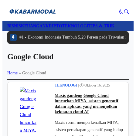
BISNIS
KEUANGAN
KRIPTO
TEKNOLOGI
TIPS & TRIK
#1 -
Ekonomi Indonesia Tumbuh 5,29 Persen pada Triwulan II 202
Google Cloud
Home
»
Google Cloud
TEKNOLOGI
|
•
Oktober 16, 2025
Maxis gandeng Google Cloud
luncurkan MIYA, asisten generatif
dalam aplikasi yang menonjolkan
kekuatan cloud AI
Maxis resmi memperkenalkan MIYA,
asisten percakapan generatif yang hidup