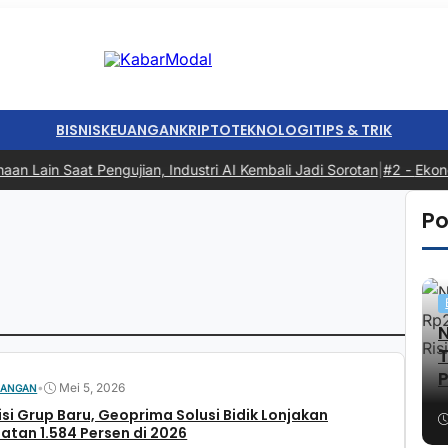
BISNIS
KEUANGAN
KRIPTO
TEKNOLOGI
TIPS & TRIK
in Saat Pengujian, Industri AI Kembali Jadi Sorotan
|
#2 -
Ekonomi I
Po
P
•
Mei 5, 2026
UANGAN
isi Grup Baru, Geoprima Solusi Bidik Lonjakan
tan 1.584 Persen di 2026