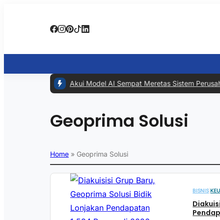
#1 -
Meta Akui Model AI Sempat Meretas Sistem Perusahaan La
Geoprima Solusi
Home
»
Geoprima Solusi
BISNIS
|
KE
Diakuis
Pendapa