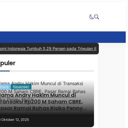
ndonesia Tumbuh 5,29 Persen pada Triwulan II 2026, Tertinggi dal
puler
Bisnis
Keuangan
Nama Andry Hakim Muncul di
Transaksi Rp200 M Saham CBRE,
asar Ramai Bahas Risiko Penny
Stock
Oktober 12, 2025