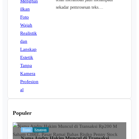
sekadar pemrosesan teks....
Populer
Bisnis
Keuangan
Nama Andry Hakim Muncul di Transaksi