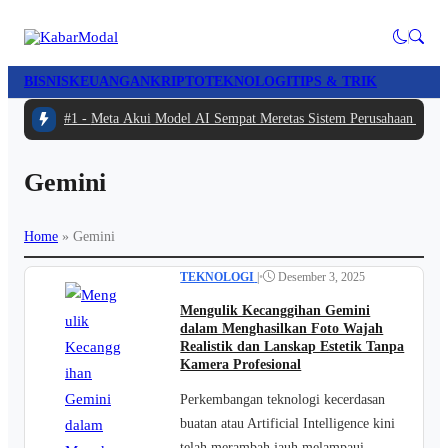
BISNIS
KEUANGAN
KRIPTO
TEKNOLOGI
TIPS & TRIK
#1 -
Meta Akui Model AI Sempat Meretas Sistem Perusahaan Lain S
Gemini
Home
»
Gemini
TEKNOLOGI
|
•
Desember 3, 2025
Mengulik Kecanggihan Gemini
dalam Menghasilkan Foto Wajah
Realistik dan Lanskap Estetik Tanpa
Kamera Profesional
Perkembangan teknologi kecerdasan
buatan atau Artificial Intelligence kini
telah merambah jauh melampaui