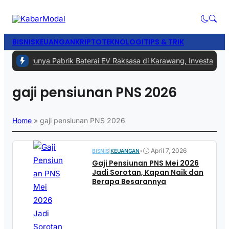
BISNIS
KEUANGAN
KRIPTO
TEKNOLOGI
TIPS & TRIK
egera Punya Pabrik Baterai EV Raksasa di Karawang, Investasinya Ca
gaji pensiunan PNS 2026
Home
»
gaji pensiunan PNS 2026
•
April 7, 2026
BISNIS
|
KEUANGAN
Gaji Pensiunan PNS Mei 2026
Jadi Sorotan, Kapan Naik dan
Berapa Besarannya