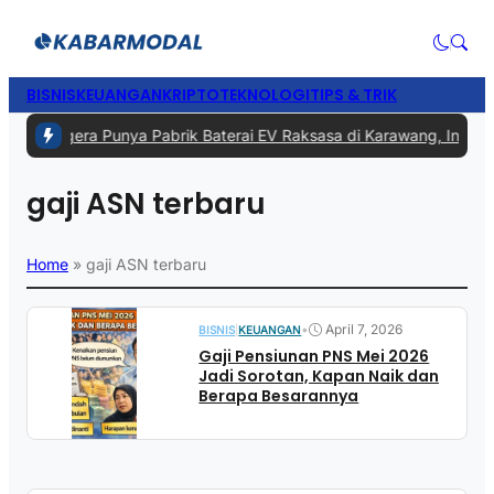
BISNIS
KEUANGAN
KRIPTO
TEKNOLOGI
TIPS & TRIK
1 -
RI Segera Punya Pabrik Baterai EV Raksasa di Karawang, Investas
gaji ASN terbaru
Home
»
gaji ASN terbaru
•
April 7, 2026
BISNIS
|
KEUANGAN
Gaji Pensiunan PNS Mei 2026
Jadi Sorotan, Kapan Naik dan
Berapa Besarannya