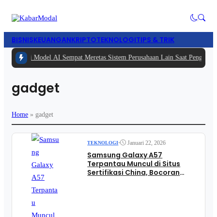
BISNIS
KEUANGAN
KRIPTO
TEKNOLOGI
TIPS & TRIK
ta Akui Model AI Sempat Meretas Sistem Perusahaan Lain Saat Pengujian, Ind
gadget
Home
»
gadget
•
Januari 22, 2026
TEKNOLOGI
Samsung Galaxy A57
Terpantau Muncul di Situs
Sertifikasi China, Bocoran
Spesifikasi dan Fitur Fast
Charging Mulai Terungkap