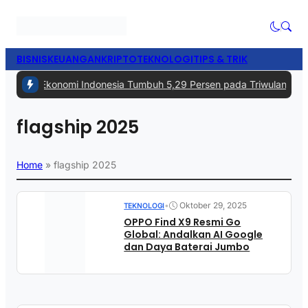
BISNIS
KEUANGAN
KRIPTO
TEKNOLOGI
TIPS & TRIK
tan
|
#2 -
Ekonomi Indonesia Tumbuh 5,29 Persen pada Triwulan II 20
flagship 2025
Home
»
flagship 2025
•
Oktober 29, 2025
TEKNOLOGI
OPPO Find X9 Resmi Go
Global: Andalkan AI Google
dan Daya Baterai Jumbo