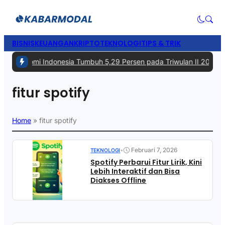
BISNIS
KEUANGAN
KRIPTO
TEKNOLOGI
TIPS & TRIK
 -
Ekonomi Indonesia Tumbuh 5,29 Persen pada Triwulan II 2026, Te
fitur spotify
Home
»
fitur spotify
•
Februari 7, 2026
TEKNOLOGI
Spotify Perbarui Fitur Lirik, Kini
Lebih Interaktif dan Bisa
Diakses Offline