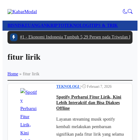
BISNIS
KEUANGAN
KRIPTO
TEKNOLOGI
TIPS & TRIK
#1 -
Ekonomi Indonesia Tumbuh 5,29 Persen pada Triwulan II 202
fitur lirik
Home
»
fitur lirik
TEKNOLOGI
|
•
Februari 7, 2026
Spotify Perbarui Fitur Lirik, Kini
Lebih Interaktif dan Bisa Diakses
Offline
Layanan streaming musik spotify
kembali melakukan pembaruan
signifikan pada fitur lirik yang selama