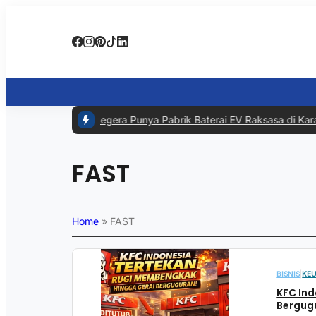
#1 -
RI Segera Punya Pabrik Baterai EV Raksasa di Karaw
FAST
Home
»
FAST
BISNIS
|
KE
KFC In
Bergug