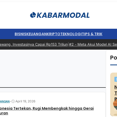
BISNIS
KEUANGAN
KRIPTO
TEKNOLOGI
TIPS & TRIK
ang, Investasinya Capai Rp153 Triliun
|
#2 -
Meta Akui Model AI Semp
Po
P
•
April 19, 2026
UANGAN
donesia Tertekan, Rugi Membengkak hingga Gerai
uran