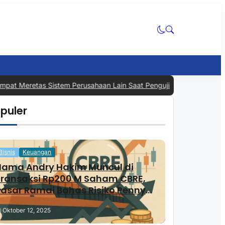
at Meretas Sistem Perusahaan Lain Saat Pengujian, Industri AI Kem
puler
Bisnis
Keuangan
Nama Andry Hakim Muncul di
Transaksi Rp200 M Saham CBRE,
asar Ramai Bahas Risiko Penny
Stock
Oktober 12, 2025