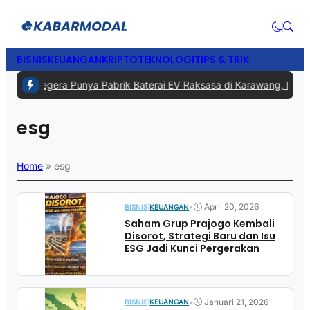
BISNIS
KEUANGAN
KRIPTO
TEKNOLOGI
TIPS & TRIK
#1 -
RI Segera Punya Pabrik Baterai EV Raksasa di Karawang, Investa
esg
Home
»
esg
•
April 20, 2026
BISNIS
|
KEUANGAN
Saham Grup Prajogo Kembali
Disorot, Strategi Baru dan Isu
ESG Jadi Kunci Pergerakan
•
Januari 21, 2026
BISNIS
|
KEUANGAN