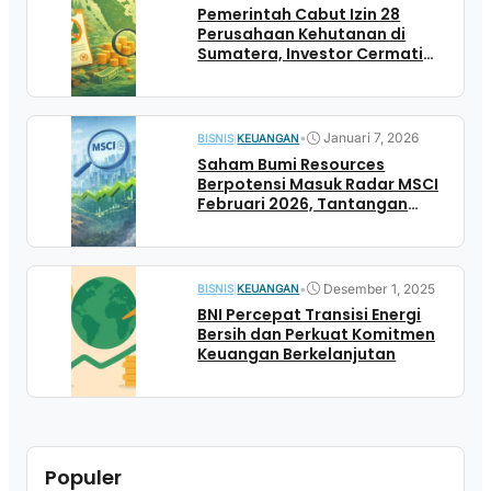
Pemerintah Cabut Izin 28
Perusahaan Kehutanan di
Sumatera, Investor Cermati
Dampak ke Emiten Raksasa
•
Januari 7, 2026
BISNIS
|
KEUANGAN
Saham Bumi Resources
Berpotensi Masuk Radar MSCI
Februari 2026, Tantangan
Keberlanjutan Tetap
Membayangi
•
Desember 1, 2025
BISNIS
|
KEUANGAN
BNI Percepat Transisi Energi
Bersih dan Perkuat Komitmen
Keuangan Berkelanjutan
Populer