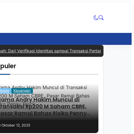
ri Verifikasi Identitas sampai Transaksi Pertama
|
#3 -
Reksadana Sa
puler
Bisnis
Keuangan
Nama Andry Hakim Muncul di
Transaksi Rp200 M Saham CBRE,
asar Ramai Bahas Risiko Penny
Stock
Oktober 12, 2025