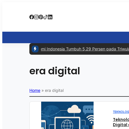
#1 -
Ekonomi Indonesia Tumbuh 5,29 Persen pada Triwulan II
era digital
Home
»
era digital
TEKNOLOG
Teknolo
Digital