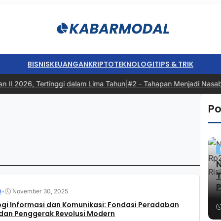
BISNIS
KEUANGAN
KRIPTO
TEKNOLOGI
TIPS & TRIK
 2026, Tertinggi dalam Lima Tahun
|
#2 -
Tahapan Menjadi Nasabah: Da
Po
P
•
November 30, 2025
I
gi Informasi dan Komunikasi: Fondasi Peradaban
 dan Penggerak Revolusi Modern