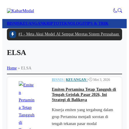
BISNIS
KEUANGAN
KRIPTO
TEKNOLOGI
TIPS & TRIK
#1 -
Meta Akui Model AI Sempat Meretas Sistem Perusahaan Lain S
ELSA
Home
»
ELSA
BISNIS
|
KEUANGAN
|
•
Mei 3, 2026
Emiten Pertamina Tetap Tangguh di
Tengah Gejolak Pasar 2026, Ini
Strategi di Baliknya
Kinerja emiten yang tergabung dalam
grup Pertamina menjadi sorotan di
tengah tekanan pasar modal