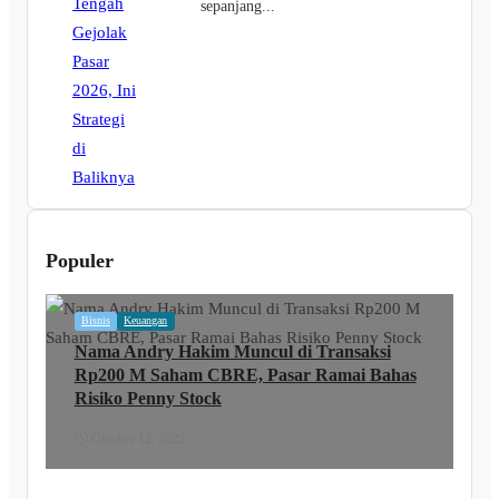
sepanjang...
Populer
Bisnis
Keuangan
Nama Andry Hakim Muncul di Transaksi
Rp200 M Saham CBRE, Pasar Ramai Bahas
Risiko Penny Stock
Oktober 12, 2025