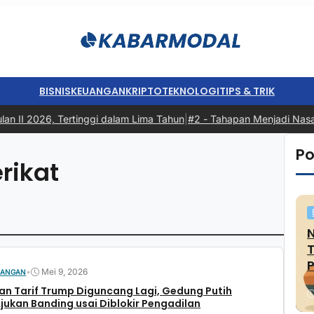
BISNIS
KEUANGAN
KRIPTO
TEKNOLOGI
TIPS & TRIK
n II 2026, Tertinggi dalam Lima Tahun
|
#2 -
Tahapan Menjadi Nasabah
Po
rikat
P
•
Mei 9, 2026
UANGAN
an Tarif Trump Diguncang Lagi, Gedung Putih
jukan Banding usai Diblokir Pengadilan