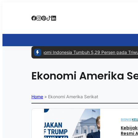
#1 -
Ekonomi Indonesia Tumbuh 5,29 Persen pada Triwula
Ekonomi Amerika Se
Home
»
Ekonomi Amerika Serikat
BISNIS
|
KE
Kebijak
Resmi A