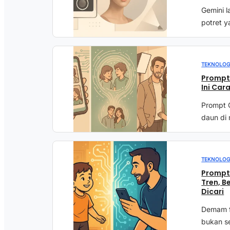
Gemini l
potret y
TEKNOLOG
Prompt 
Ini Car
Prompt 
daun di 
TEKNOLOG
Prompt 
Tren, B
Dicari
Demam fo
bukan s