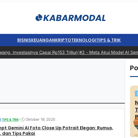
BISNIS
KEUANGAN
KRIPTO
TEKNOLOGI
TIPS & TRIK
ng, Investasinya Capai Rp153 Triliun
|
#2 -
Meta Akui Model AI Sempa
Po
P
•
Oktober 19, 2025
I
|
TIPS & TRIK
pt Gemini AI Foto Close Up Potrait Elegan: Rumus,
 dan Tips Pakai