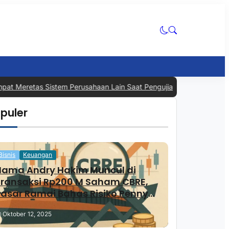
t Meretas Sistem Perusahaan Lain Saat Pengujian, Industri AI Kemba
puler
Bisnis
Keuangan
Nama Andry Hakim Muncul di
Transaksi Rp200 M Saham CBRE,
asar Ramai Bahas Risiko Penny
Stock
Oktober 12, 2025