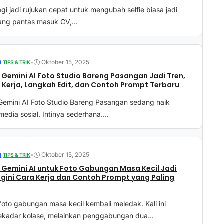
agi jadi rujukan cepat untuk mengubah selfie biasa jadi
ang pantas masuk CV,...
•
Oktober 15, 2025
I
|
TIPS & TRIK
Gemini AI Foto Studio Bareng Pasangan Jadi Tren,
a Kerja, Langkah Edit, dan Contoh Prompt Terbaru
Gemini AI Foto Studio Bareng Pasangan sedang naik
media sosial. Intinya sederhana....
•
Oktober 15, 2025
I
|
TIPS & TRIK
Gemini AI untuk Foto Gabungan Masa Kecil Jadi
egini Cara Kerja dan Contoh Prompt yang Paling
to gabungan masa kecil kembali meledak. Kali ini
ekadar kolase, melainkan penggabungan dua...