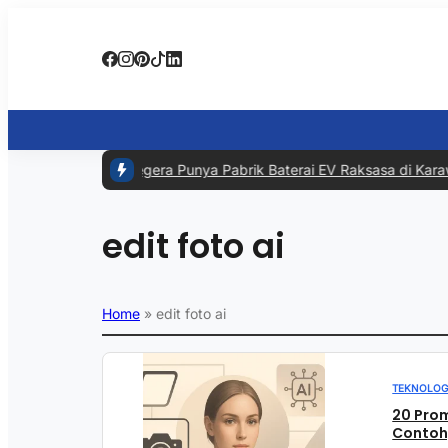
#1 -
RI Segera Punya Pabrik Baterai EV Raksasa di Karawa
edit foto ai
Home
»
edit foto ai
TEKNOLOG
20 Prom
Contoh,