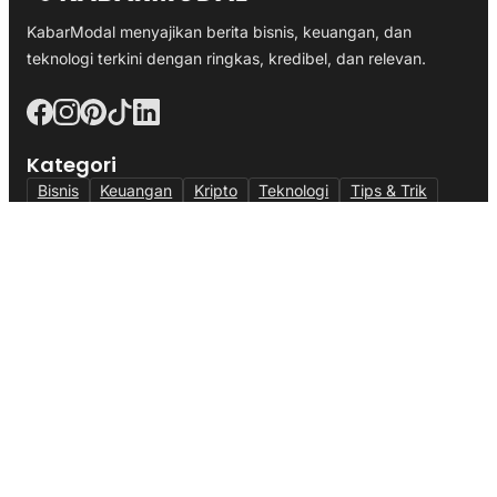
KabarModal menyajikan berita bisnis, keuangan, dan
teknologi terkini dengan ringkas, kredibel, dan relevan.
Kategori
Bisnis
Keuangan
Kripto
Teknologi
Tips & Trik
Halaman
Tentang
Iklan & Kemitraan
Kontak Kami
Metodologi Data
Indeks
Alamat
Kantor:
Jl. Veteran III, Banjar Waru, Kec. Ciawi, Kabupaten
Bogor, Jawa Barat 16720