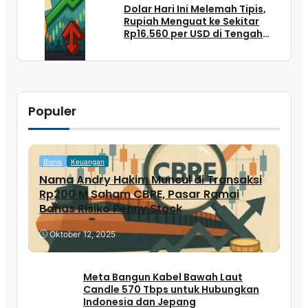
Dolar Hari Ini Melemah Tipis,
Rupiah Menguat ke Sekitar
Rp16.560 per USD di Tengah
Sentimen Campur Aduk
Populer
Bisnis
Keuangan
Nama Andry Hakim Muncul di Transaksi
Rp200 M Saham CBRE, Pasar Ramai
Bahas Risiko Penny Stock
Oktober 12, 2025
Meta Bangun Kabel Bawah Laut
Candle 570 Tbps untuk Hubungkan
Indonesia dan Jepang