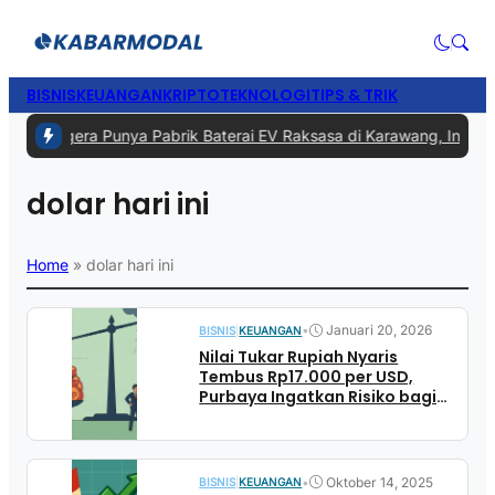
BISNIS
KEUANGAN
KRIPTO
TEKNOLOGI
TIPS & TRIK
1 -
RI Segera Punya Pabrik Baterai EV Raksasa di Karawang, Investas
dolar hari ini
Home
»
dolar hari ini
•
Januari 20, 2026
BISNIS
|
KEUANGAN
Nilai Tukar Rupiah Nyaris
Tembus Rp17.000 per USD,
Purbaya Ingatkan Risiko bagi
Pemegang Dolar
•
Oktober 14, 2025
BISNIS
|
KEUANGAN