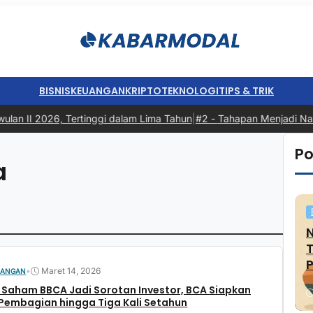
BISNIS
KEUANGAN
KRIPTO
TEKNOLOGI
TIPS & TRIK
an II 2026, Tertinggi dalam Lima Tahun
|
#2 -
Tahapan Menjadi Nasab
Po
a
P
•
Maret 14, 2026
UANGAN
 Saham BBCA Jadi Sorotan Investor, BCA Siapkan
Pembagian hingga Tiga Kali Setahun