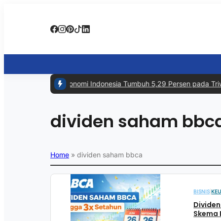
#1 -
Ekonomi Indonesia Tumbuh 5,29 Persen pada Triwul
dividen saham bbc
Home
»
dividen saham bbca
BISNIS
|
KE
Dividen
Skema 