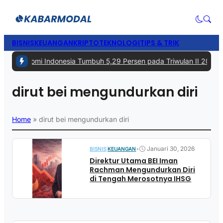
BISNIS
KEUANGAN
KRIPTO
TEKNOLOGI
TIPS & TRIK
#1 -
Ekonomi Indonesia Tumbuh 5,29 Persen pada Triwulan II 2026, 
dirut bei mengundurkan diri
Home
»
dirut bei mengundurkan diri
•
Januari 30, 2026
BISNIS
|
KEUANGAN
Direktur Utama BEI Iman
Rachman Mengundurkan Diri
di Tengah Merosotnya IHSG