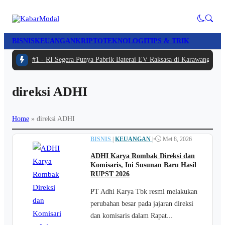
BISNIS
KEUANGAN
KRIPTO
TEKNOLOGI
TIPS & TRIK
#1 -
RI Segera Punya Pabrik Baterai EV Raksasa di Karawang, Inve
direksi ADHI
Home
»
direksi ADHI
BISNIS
|
KEUANGAN
|
•
Mei 8, 2026
ADHI Karya Rombak Direksi dan
Komisaris, Ini Susunan Baru Hasil
RUPST 2026
PT Adhi Karya Tbk resmi melakukan
perubahan besar pada jajaran direksi
dan komisaris dalam Rapat...